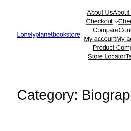
Skip
About Us
About
to
Checkout
Che
content
Compare
Cont
Lonelyplanetbookstore
My account
My a
Product Comp
Store Locator
T
Category:
Biograp