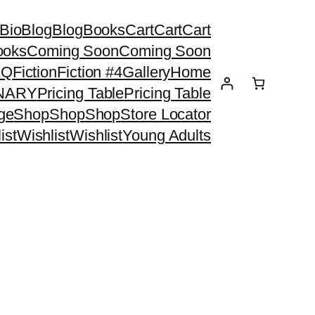
Bio
Blog
Blog
Books
Cart
Cart
Cart
ooks
Coming Soon
Coming Soon
AQ
Fiction
Fiction #4
Gallery
Home
ONARY
Pricing Table
Pricing Table
ge
Shop
Shop
Shop
Store Locator
ist
Wishlist
Wishlist
Young Adults