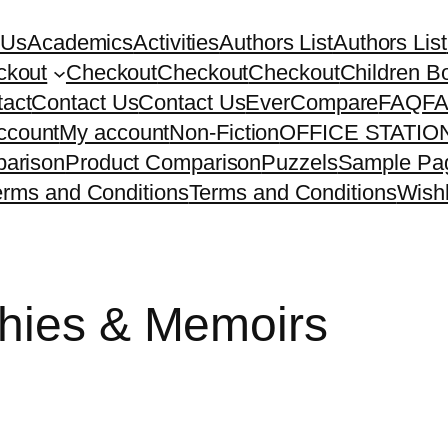
 Us
Academics
Activities
Authors List
Authors List
ckout
Checkout
Checkout
Checkout
Children B
act
Contact Us
Contact Us
EverCompare
FAQ
F
ccount
My account
Non-Fiction
OFFICE STATI
arison
Product Comparison
Puzzels
Sample Pa
erms and Conditions
Terms and Conditions
Wishl
hies & Memoirs